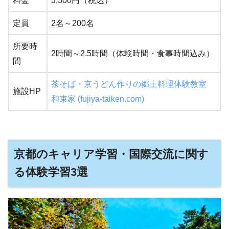
料金
3,300円（税込）
定員
2名～200名
所要時
2時間～2.5時間（体験時間・食事時間込み）
間
茶そば・京うどん作りの郷土料理体験教室
施設HP
和束家 (fujiya-taiken.com)
京都のキャリア学習・国際交流に関す
る体験学習3選