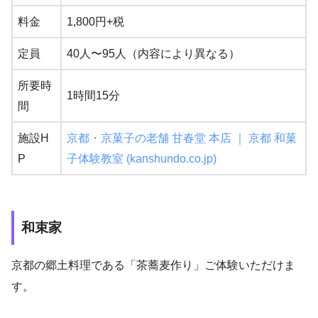
料金
1,800円+税
定員
40人〜95人（内容により異なる）
所要時
1時間15分
間
施設H
京都・京菓子の老舗 甘春堂 本店 ｜ 京都 和菓
P
子体験教室 (kanshundo.co.jp)
和束家
京都の郷土料理である「茶蕎麦作り」ご体験いただけま
す。