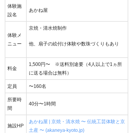
体験施
あかね屋
設名
京焼・清水焼制作
体験メ
ニュー
他、扇子の絵付け体験や数珠づくりもあり
1,500円〜 ※送料別途要（4人以上で1ヵ所
料金
に送る場合は無料）
定員
〜160名
所要時
40分〜1時間
間
あかね屋 | 京焼・清水焼 〜 伝統工芸体験と京
施設HP
土産 〜 (akaneya-kyoto.jp)