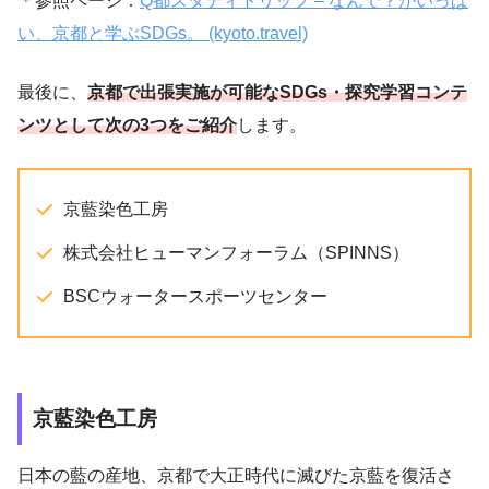
＊参照ページ：
Q都スタディトリップ – なんで？がいっぱ
い、京都と学ぶSDGs。 (kyoto.travel)
最後に、
京都で出張実施が可能なSDGs・探究学習コンテ
ンツとして次の3つをご紹介
します。
京藍染色工房
株式会社ヒューマンフォーラム（SPINNS）
BSCウォータースポーツセンター
京藍染色工房
日本の藍の産地、京都で大正時代に滅びた京藍を復活さ