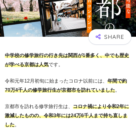
中学校の修学旅行の行き先は関西が1番多く、中でも歴史
が学べる京都は人気
です。
令和元年12月初旬に始まったコロナ以前には、
年間で約
70万4千人の修学旅行生が京都市を訪れていました
。
京都市を訪れる修学旅行生は、
コロナ禍により令和2年に
激減したものの、令和3年には24万6千人まで持ち直しま
した
。