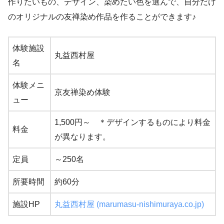
作りたいもの、デザイン、染めたい色を選んで、自分だけ
のオリジナルの友禅染め作品を作ることができます♪
体験施設
丸益西村屋
名
体験メニ
京友禅染め体験
ュー
1,500円～ ＊デザインするものにより料金
料金
が異なります。
定員
～250名
所要時間
約60分
施設HP
丸益西村屋 (marumasu-nishimuraya.co.jp)