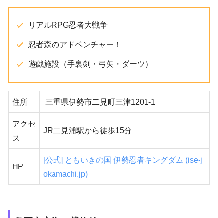
リアルRPG忍者大戦争
忍者森のアドベンチャー！
遊戯施設（手裏剣・弓矢・ダーツ）
住所
三重県伊勢市二見町三津1201-1
アクセ
JR二見浦駅から徒歩15分
ス
[公式] ともいきの国 伊勢忍者キングダム (ise-j
HP
okamachi.jp)