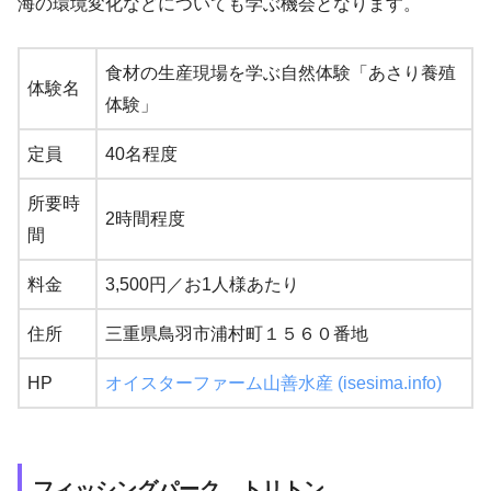
海の環境変化などについても学ぶ機会となります。
食材の生産現場を学ぶ自然体験「あさり養殖
体験名
体験」
定員
40名程度
所要時
2時間程度
間
料金
3,500円／お1人様あたり
住所
三重県鳥羽市浦村町１５６０番地
HP
オイスターファーム山善水産 (isesima.info)
フィッシングパーク トリトン