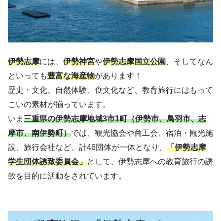
伊勢志摩
には、
伊勢神宮
や
伊勢志摩国立公園
、そしてなん
といっても
豊富な海産物
があります！
歴史・文化、自然体験、食文化など、教育旅行にはもって
こいの素材が揃っています。
いま
三重県の伊勢志摩地域3市1町（伊勢市、鳥羽市、志
摩市、南伊勢町）
では、観光協会や商工会、宿泊・観光施
設、旅行会社など、計46団体が一体となり、
「伊勢志摩
学生団体誘致委員会」
として、伊勢志摩への教育旅行の誘
致を目的に活動をされています。