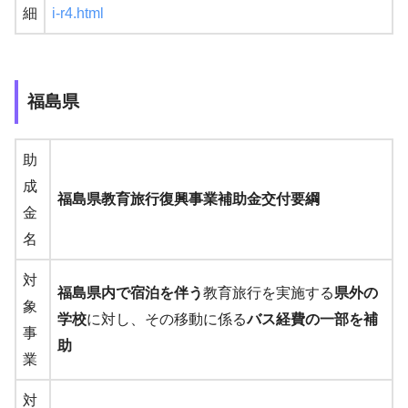
細
i-r4.html
福島県
助
成
福島県教育旅行復興事業補助金交付要綱
金
名
対
福島県内で宿泊を伴う
教育旅行を実施する
県外の
象
学校
に対し、その移動に係る
バス経費の一部を補
事
助
業
対