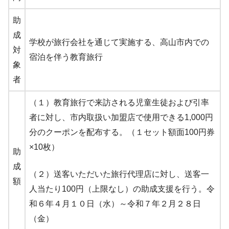
助
成
学校が旅行会社を通じて実施する、高山市内での
対
宿泊を伴う教育旅行
象
者
（１）教育旅行で来訪される児童生徒および引率
者に対し、市内取扱い加盟店で使用できる1,000円
分のクーポンを配布する。（１セット額面100円券
×10枚）
助
成
（２）送客いただいた旅行代理店に対し、送客一
額
人当たり100円（上限なし）の助成支援を行う。令
和６年４月１０日（水）～令和７年２月２８日
（金）