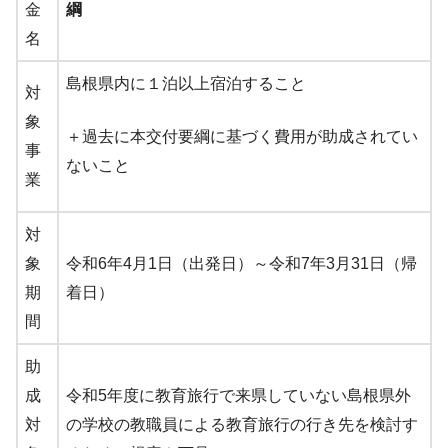
金
綱
名
島根県内に１泊以上宿泊すること
対
象
＋過去に本交付要綱に基づく費用が助成されてい
事
ないこと
業
対
象
令和6年4月1日（出発日）～令和7年3月31日（帰
期
着日）
間
助
成
令和5年度に教育旅行で来県していない島根県外
対
の学校の教職員による教育旅行の行き先を検討す