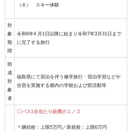
（６） スキー体験
対
象
令和6年4 月1日以降に始まり令和7年3月31日まで
期
に完了する旅行
間
助
成
福島県にて宿泊を伴う修学旅行・宿泊学習などや
対
合宿を実施する都内の学校および部活動等
象
者
〇バス1台当たり経費の１／２
＊継続校：上限5万円／新規校：上限6万円