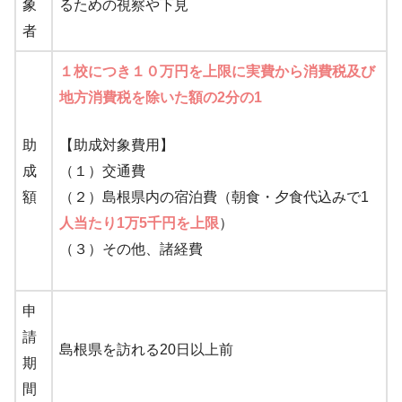
象
るための視察や下見
者
１校につき１０万円を上限に実費から消費税及び
地方消費税を除いた額の2分の1
助
【助成対象費用】
成
（１）交通費
額
（２）島根県内の宿泊費（朝食・夕食代込みで1
人当たり1万5千円を上限
）
（３）その他、諸経費
申
請
島根県を訪れる20日以上前
期
間