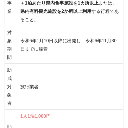
事
＋1泊あたり県内食事施設を1カ所以上
または、
業
県内有料観光施設を2か所以上利用
する行程であ
ること。
対
象
令和6年1月10日以降に出発し、令和6年11月30
期
日までに帰着
間
助
成
対
旅行業者
象
者
1人1泊1,000円
助