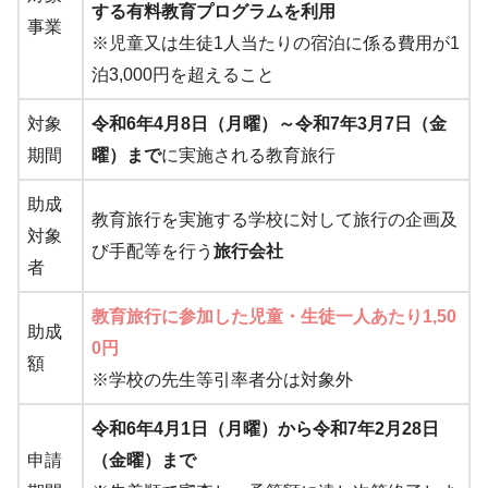
する有料教育プログラムを利用
事業
※児童又は生徒1人当たりの宿泊に係る費用が1
泊3,000円を超えること
対象
令和6年4月8日（月曜）～令和7年3月7日（金
期間
曜）まで
に実施される教育旅行
助成
教育旅行を実施する学校に対して旅行の企画及
対象
び手配等を行う
旅行会社
者
教育旅行に参加した児童・生徒一人あたり1,50
助成
0円
額
※学校の先生等引率者分は対象外
令和6年4月1日（月曜）から令和7年2月28日
申請
（金曜）まで