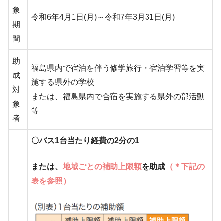
象
令和6年4月1日(月)～令和7年3月31日(月)
期
間
助
福島県内で宿泊を伴う修学旅行・宿泊学習等を実
成
施する県外の学校
対
または、福島県内で合宿を実施する県外の部活動
象
等
者
〇バス1台当たり経費の2分の1
または、
地域ごとの補助上限額
を助成
（＊下記の
表を参照）