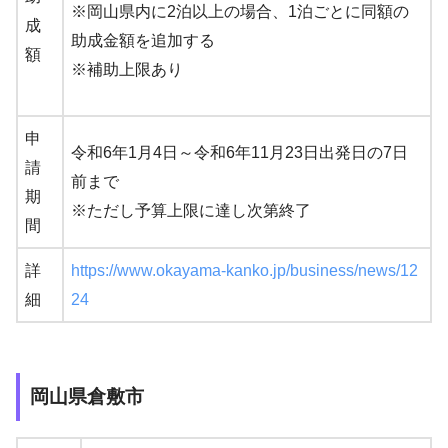
※岡山県内に2泊以上の場合、1泊ごとに同額の
成
助成金額を追加する
額
※補助上限あり
申
令和6年1月4日～令和6年11月23日出発日の7日
請
前まで
期
※ただし予算上限に達し次第終了
間
詳
https://www.okayama-kanko.jp/business/news/12
細
24
岡山県倉敷市