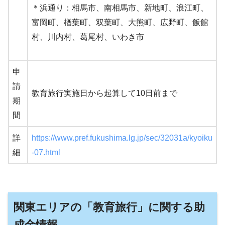
＊浜通り：相馬市、南相馬市、新地町、浪江町、
富岡町、楢葉町、双葉町、大熊町、広野町、飯館
村、川内村、葛尾村、いわき市
申
請
教育旅行実施日から起算して10日前まで
期
間
詳
https://www.pref.fukushima.lg.jp/sec/32031a/kyoiku
細
-07.html
関東エリアの「教育旅行」に関する助
成金情報