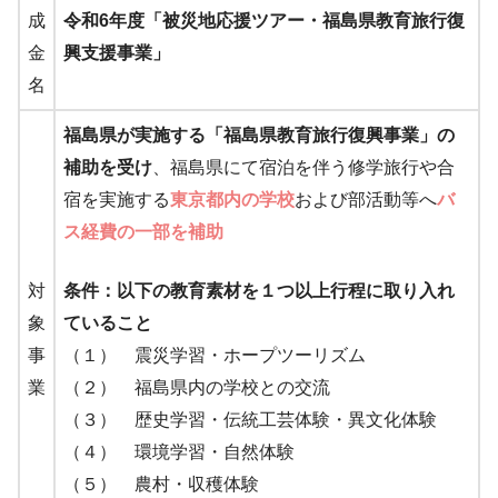
成
令和6年度「被災地応援ツアー・福島県教育旅行復
金
興支援事業」
名
福島県が実施する「福島県教育旅行復興事業」の
補助を受け
、福島県にて宿泊を伴う修学旅行や合
宿を実施する
東京都内の学校
および部活動等へ
バ
ス経費の一部を補助
対
条件：以下の教育素材を１つ以上行程に取り入れ
象
ていること
事
（１） 震災学習・ホープツーリズム
業
（２） 福島県内の学校との交流
（３） 歴史学習・伝統工芸体験・異文化体験
（４） 環境学習・自然体験
（５） 農村・収穫体験