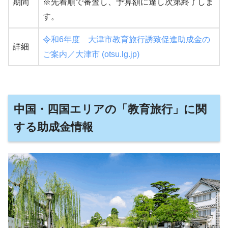
期間
※先着順で審査し、予算額に達し次第終了しま
す。
令和6年度 大津市教育旅行誘致促進助成金の
詳細
ご案内／大津市 (otsu.lg.jp)
中国・四国エリアの「教育旅行」に関
する助成金情報