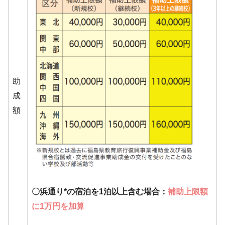
助
成
額
〇浜通り*の宿泊を1泊以上含む場合：
補助上限額
に1万円を加算