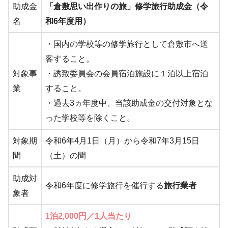
助成金
「倉敷思い出作りの旅」修学旅行助成金（令
名
和6年度用）
・国内の学校等の修学旅行として倉敷市へ送
客すること。
対象事
・誘致委員会の会員宿泊施設に１泊以上宿泊
業
すること。
・過去3ヵ年度中、当該助成金の交付対象とな
った学校等を除くこと。
対象期
令和6年4月1日（月）から令和7年3月15日
間
（土）の間
助成対
令和6年度に修学旅行を催行する
旅行業者
象者
1泊2,000円／1人当たり