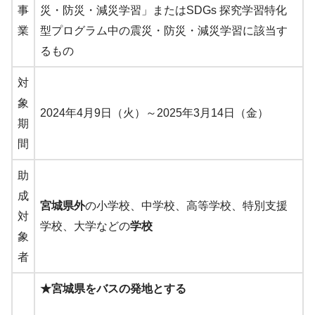
事
災・防災・減災学習」またはSDGs 探究学習特化
業
型プログラム中の震災・防災・減災学習に該当す
るもの
対
象
2024年4月9日（火）～2025年3月14日（金）
期
間
助
成
宮城県外
の小学校、中学校、高等学校、特別支援
対
学校、大学などの
学校
象
者
★宮城県をバスの発地とする