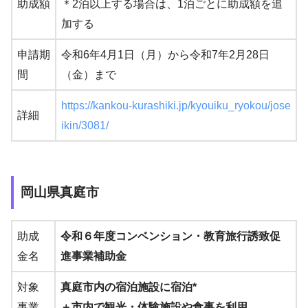
助成額
＊2泊以上する場合は、1泊ごとに助成額を追
加する
申請期
令和6年4月1日（月）から令和7年2月28日
間
（金）まで
https://kankou-kurashiki.jp/kyouiku_ryokou/jose
詳細
ikin/3081/
岡山県真庭市
助成
令和６年度コンベンション・教育旅行誘致促
金名
進事業補助金
対象
真庭市内の宿泊施設に宿泊*
事業
＋市内で観光・体験施設や食事を利用