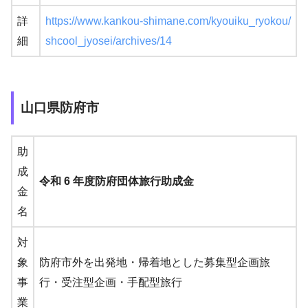
詳
https://www.kankou-shimane.com/kyouiku_ryokou/
細
shcool_jyosei/archives/14
山口県防府市
助
成
令和 6 年度防府団体旅行助成金
金
名
対
象
防府市外を出発地・帰着地とした募集型企画旅
事
行・受注型企画・手配型旅行
業