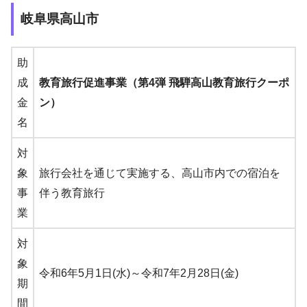
岐阜県高山市
助
成
教育旅行促進事業（第4弾 飛騨高山教育旅行クーポ
金
ン）
名
対
象
旅行会社を通じて実施する、高山市内での宿泊を
事
伴う教育旅行
業
対
象
令和6年5月1日(水)～令和7年2月28日(金)
期
間