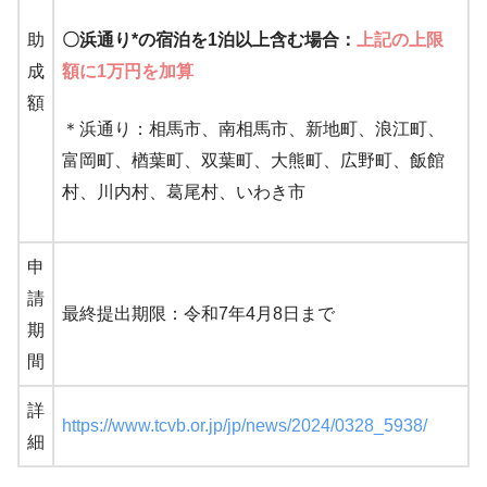
助
〇浜通り*の宿泊を1泊以上含む場合：
上記の上限
成
額に1万円を加算
額
＊浜通り：相馬市、南相馬市、新地町、浪江町、
富岡町、楢葉町、双葉町、大熊町、広野町、飯館
村、川内村、葛尾村、いわき市
申
請
最終提出期限：令和7年4月8日まで
期
間
詳
https://www.tcvb.or.jp/jp/news/2024/0328_5938/
細