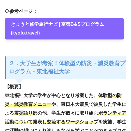
◇参考ページ：
きょうと修学旅行ナビ | 京都B&Sプログラム
(kyoto.travel)
２．大学生が考案！体験型の防災・減災教育プ
ログラム・東北福祉大学
【概要】
東北福祉大学の学生が中心となり考案した、
体験型の防
災・減災教育メニュー
や、東日本大震災で被災した学生に
よる
震災語り部
の他、学生が個々に取り組む
ボランティア
活動について発表し交流するワークショップ
を実施。学生
の活動や想いにふれ楽しみながら学ぶことができるプログ