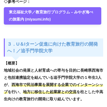
◇参考ページ：
東北福祉大学／教育旅行プログラム – みやぎ海べ
の旅案内 (miyaumi.info)
３．U＆Iターン促進に向けた教育旅行の開発
へ！／追手門学院大学
【概要】
地域社会の発展と人材育成への寄与を目的に長崎県西海市
と包括連携協定を結んでいる追手門学院大学の１年生3人
が、
西海市で民泊事業を展開する企業でのインターンシッ
プ
を行い、
地方に移住した起業家との交流
を柱とした中高
生向けの教育旅行の開発に取り組んでいます。