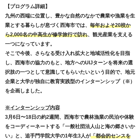
【プログラム詳細】
九州の西端に位置し、豊かな自然のなかで農業や漁業を生
業とする暮らしが息づく西海市では、
毎年およそ20校か
ら2,000名の中高生が修学旅行で訪れ
、観光産業を支える
一つになっています。
そこで今後、さらなる受け入れ拡大と地域活性化を目指
し、西海市の協力のもと、地方へのUIJターンを将来の選
択肢の一つとして意識してもらいたいという目的で、地元
企業と大学が独自に教育実践型のインターンシップ（※）
を企画しました。
※インターンシップ内容
3
月6日〜18日の約2週間、西海市で農林漁業の民泊や体験
をコーディーネートする「一般社団法人山と海の郷さいか
い」と、追手門学院大学の1年生3人が
「都会的センスを